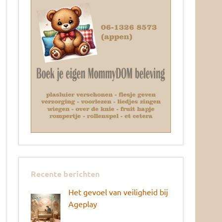
Recente berichten
Het gevoel van veiligheid bij
Ageplay