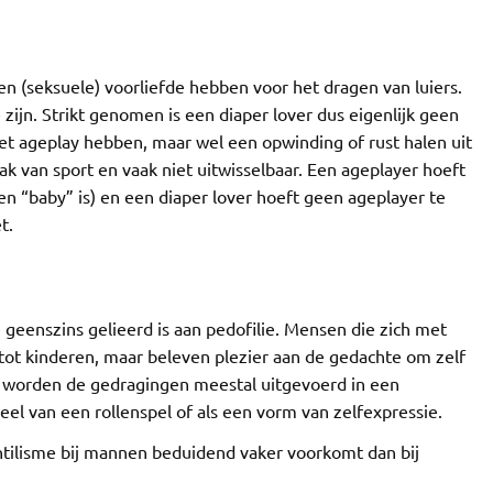
een (seksuele) voorliefde hebben voor het dragen van luiers.
 zijn. Strikt genomen is een diaper lover dus eigenlijk geen
 met ageplay hebben, maar wel een opwinding of rust halen uit
tak van sport en vaak niet uitwisselbaar. Een ageplayer hoeft
geen “baby” is) en een diaper lover hoeft geen ageplayer te
t.
e geenszins gelieerd is aan pedofilie. Mensen die zich met
e tot kinderen, maar beleven plezier aan de gedachte om zelf
len worden de gedragingen meestal uitgevoerd in een
el van een rollenspel of als een vorm van zelfexpressie.
ilisme bij mannen beduidend vaker voorkomt dan bij